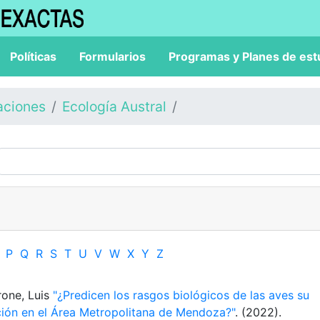
Políticas
Formularios
Programas y Planes de est
aciones
Ecología Austral
P
Q
R
S
T
U
V
W
X
Y
Z
rone, Luis
"¿Predicen los rasgos biológicos de las aves su
ción en el Área Metropolitana de Mendoza?"
. (2022).