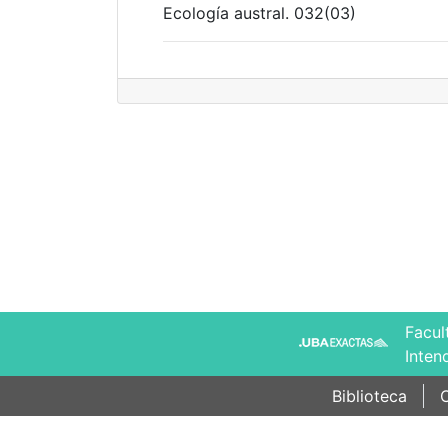
Ecología austral. 032(03)
Facul
Inten
Biblioteca
C