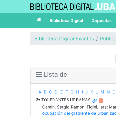
Biblioteca Digital
Depositar
Biblioteca Digital Exactas
Public
Lista de
A
B
C
D
E
F
G
H
I
J
K
L
M
N
O
TOLERANTES URBANAS
1
Camin, Sergio Ramón; Figini, Iara; Ma
ocupación del gradiente de urbaniza