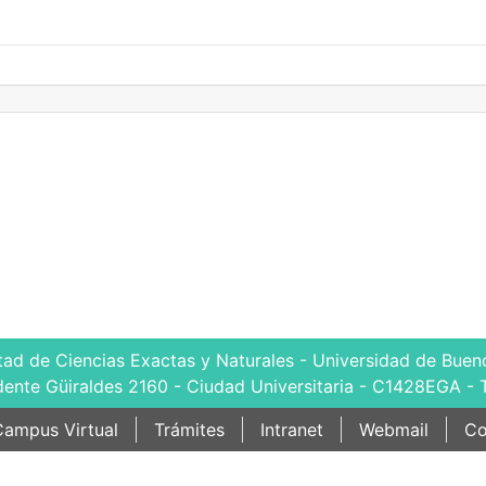
tad de Ciencias Exactas y Naturales - Universidad de Bueno
dente Güiraldes 2160 - Ciudad Universitaria - C1428EGA - 
ampus Virtual
Trámites
Intranet
Webmail
Co