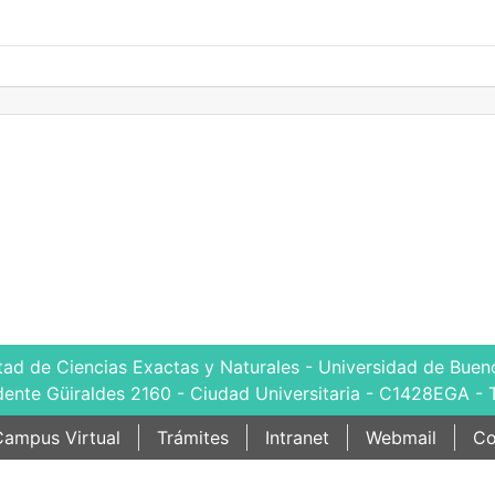
tad de Ciencias Exactas y Naturales - Universidad de Bueno
dente Güiraldes 2160 - Ciudad Universitaria - C1428EGA - 
ampus Virtual
Trámites
Intranet
Webmail
Co