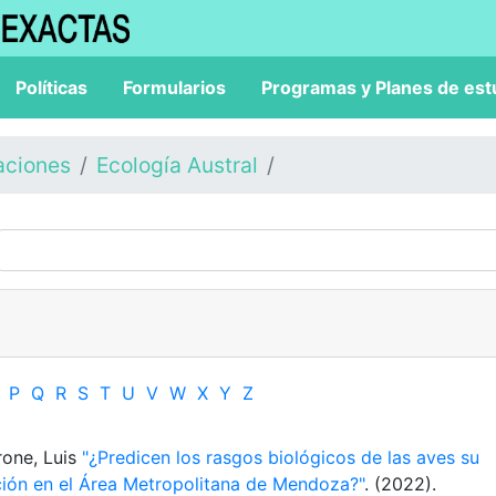
Políticas
Formularios
Programas y Planes de est
aciones
Ecología Austral
P
Q
R
S
T
U
V
W
X
Y
Z
rone, Luis
"¿Predicen los rasgos biológicos de las aves su
ción en el Área Metropolitana de Mendoza?"
. (2022).