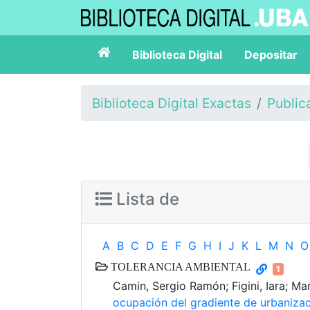
Biblioteca Digital
Depositar
Biblioteca Digital Exactas
Public
Lista de
A
B
C
D
E
F
G
H
I
J
K
L
M
N
O
TOLERANCIA AMBIENTAL
1
Camin, Sergio Ramón; Figini, Iara; Ma
ocupación del gradiente de urbaniza