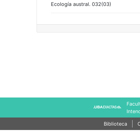
Ecología austral. 032(03)
Facul
Inten
Biblioteca
C