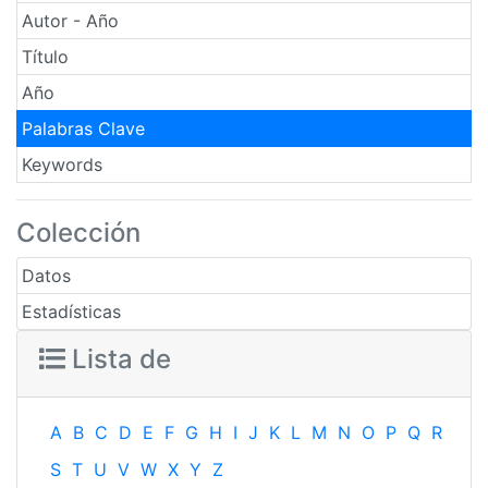
Autor - Año
Título
Año
Palabras Clave
Keywords
Colección
Datos
Estadísticas
Lista de
A
B
C
D
E
F
G
H
I
J
K
L
M
N
O
P
Q
R
S
T
U
V
W
X
Y
Z