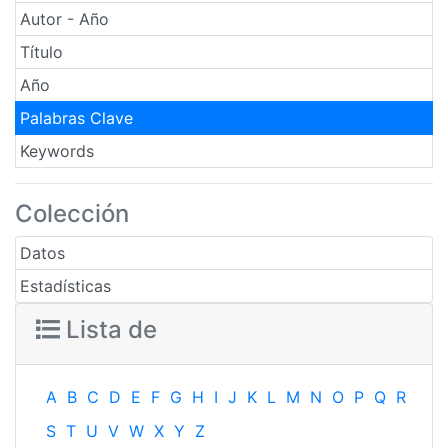
Autor - Año
Título
Año
Palabras Clave
Keywords
Colección
Datos
Estadísticas
Lista de
A
B
C
D
E
F
G
H
I
J
K
L
M
N
O
P
Q
R
S
T
U
V
W
X
Y
Z