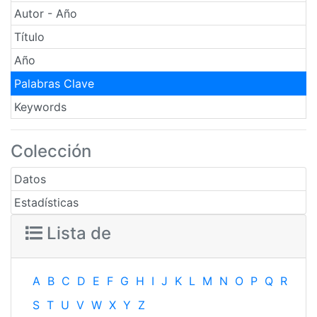
Autor - Año
Título
Año
Palabras Clave
Keywords
Colección
Datos
Estadísticas
Lista de
A
B
C
D
E
F
G
H
I
J
K
L
M
N
O
P
Q
R
S
T
U
V
W
X
Y
Z