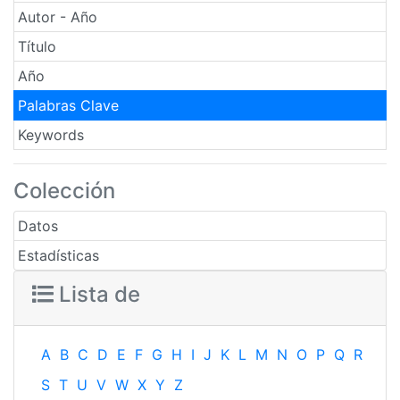
Autor - Año
Título
Año
Palabras Clave
Keywords
Colección
Datos
Estadísticas
Lista de
A
B
C
D
E
F
G
H
I
J
K
L
M
N
O
P
Q
R
S
T
U
V
W
X
Y
Z