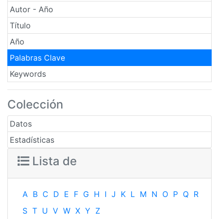
Autor - Año
Título
Año
Palabras Clave
Keywords
Colección
Datos
Estadísticas
Lista de
A
B
C
D
E
F
G
H
I
J
K
L
M
N
O
P
Q
R
S
T
U
V
W
X
Y
Z