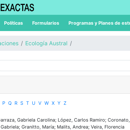
Políticas
Formularios
Programas y Planes de est
aciones
Ecología Austral
P
Q
R
S
T
U
V
W
X
Y
Z
Garraza, Gabriela Carolina; López, Carlos Ramiro; Coronato,
abriela; Granitto, María; Malits, Andrea; Veira, Florencia