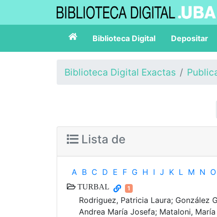
Biblioteca Digital
Depositar
Biblioteca Digital Exactas
Public
Lista de
A
B
C
D
E
F
G
H
I
J
K
L
M
N
O
TURBAL
1
Rodriguez, Patricia Laura; González 
Andrea María Josefa; Mataloni, María G