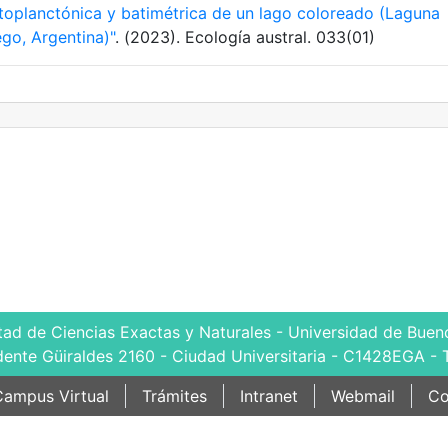
fitoplanctónica y batimétrica de un lago coloreado (Laguna
go, Argentina)"
. (2023). Ecología austral. 033(01)
tad de Ciencias Exactas y Naturales - Universidad de Bueno
dente Güiraldes 2160 - Ciudad Universitaria - C1428EGA - 
ampus Virtual
Trámites
Intranet
Webmail
Co