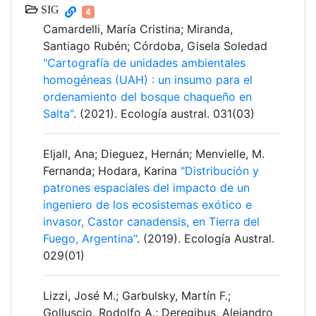
SIG
4
Camardelli, María Cristina; Miranda,
Santiago Rubén; Córdoba, Gisela Soledad
"Cartografía de unidades ambientales
homogéneas (UAH) : un insumo para el
ordenamiento del bosque chaqueño en
Salta"
. (2021). Ecología austral. 031(03)
Eljall, Ana; Dieguez, Hernán; Menvielle, M.
Fernanda; Hodara, Karina
"Distribución y
patrones espaciales del impacto de un
ingeniero de los ecosistemas exótico e
invasor, Castor canadensis, en Tierra del
Fuego, Argentina"
. (2019). Ecología Austral.
029(01)
Lizzi, José M.; Garbulsky, Martín F.;
Golluscio, Rodolfo A.; Deregibus, Alejandro