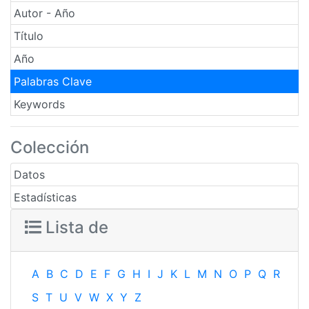
Autor - Año
Título
Año
Palabras Clave
Keywords
Colección
Datos
Estadísticas
Lista de
A
B
C
D
E
F
G
H
I
J
K
L
M
N
O
P
Q
R
S
T
U
V
W
X
Y
Z