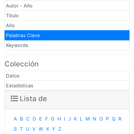
Autor - Año
Título
Año
Palabras Clave
Keywords
Colección
Datos
Estadísticas
Lista de
A
B
C
D
E
F
G
H
I
J
K
L
M
N
O
P
Q
R
S
T
U
V
W
X
Y
Z