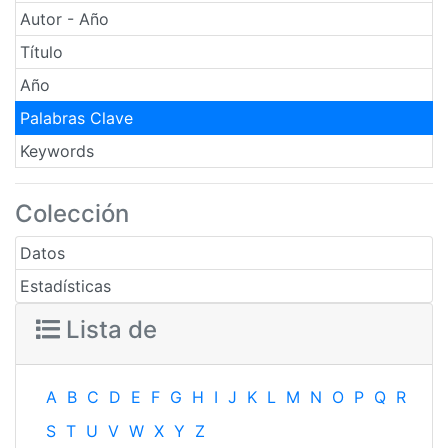
Autor - Año
Título
Año
Palabras Clave
Keywords
Colección
Datos
Estadísticas
Lista de
A
B
C
D
E
F
G
H
I
J
K
L
M
N
O
P
Q
R
S
T
U
V
W
X
Y
Z