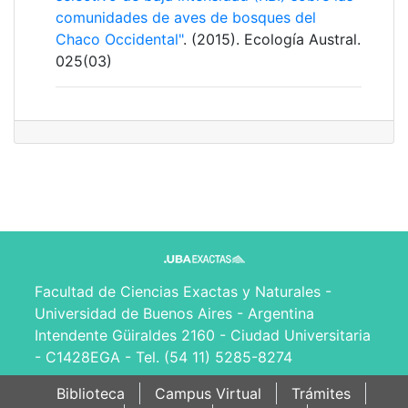
comunidades de aves de bosques del
Chaco Occidental"
. (2015). Ecología Austral.
025(03)
Facultad de Ciencias Exactas y Naturales -
Universidad de Buenos Aires - Argentina
Intendente Güiraldes 2160 - Ciudad Universitaria
- C1428EGA - Tel. (54 11) 5285-8274
Biblioteca
Campus Virtual
Trámites