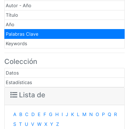
Autor - Año
Título
Año
Palabras Clave
Keywords
Colección
Datos
Estadísticas
Lista de
A
B
C
D
E
F
G
H
I
J
K
L
M
N
O
P
Q
R
S
T
U
V
W
X
Y
Z