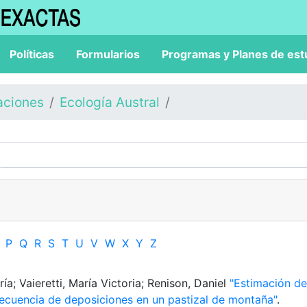
Políticas
Formularios
Programas y Planes de est
aciones
Ecología Austral
P
Q
R
S
T
U
V
W
X
Y
Z
ía; Vaieretti, María Victoria; Renison, Daniel
"Estimación de
frecuencia de deposiciones en un pastizal de montaña"
.