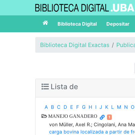
Biblioteca Digital
Depositar
Biblioteca Digital Exactas
Public
Lista de
A
B
C
D
E
F
G
H
I
J
K
L
M
N
O
MANEJO GANADERO
1
von Müller, Axel R.; Cingolani, Ana Mar
carga bovina localizada a partir de 