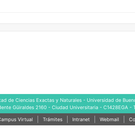
tad de Ciencias Exactas y Naturales - Universidad de Bueno
dente Güiraldes 2160 - Ciudad Universitaria - C1428EGA - 
ampus Virtual
Trámites
Intranet
Webmail
Co