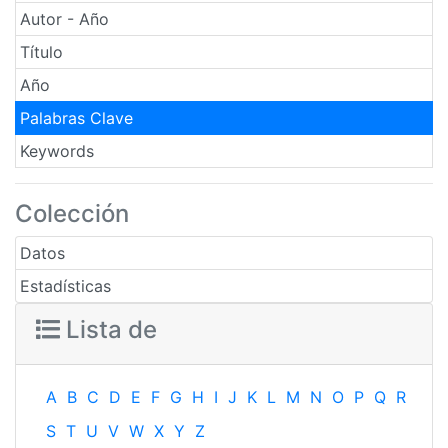
Autor - Año
Título
Año
Palabras Clave
Keywords
Colección
Datos
Estadísticas
Lista de
A
B
C
D
E
F
G
H
I
J
K
L
M
N
O
P
Q
R
S
T
U
V
W
X
Y
Z