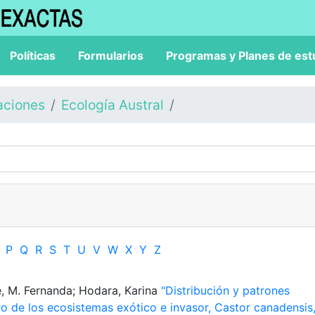
Políticas
Formularios
Programas y Planes de est
aciones
Ecología Austral
P
Q
R
S
T
U
V
W
X
Y
Z
le, M. Fernanda; Hodara, Karina
"Distribución y patrones
ro de los ecosistemas exótico e invasor, Castor canadensis