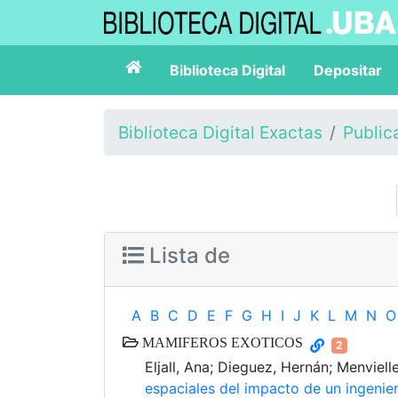
Biblioteca Digital
Depositar
Biblioteca Digital Exactas
Public
Lista de
A
B
C
D
E
F
G
H
I
J
K
L
M
N
O
MAMIFEROS EXOTICOS
2
Eljall, Ana; Dieguez, Hernán; Menviel
espaciales del impacto de un ingenie