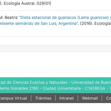
). Ecología Austral. 029(01)
M. Beatriz
"Dieta estacional de guanacos (Lama guanicoe) 
mbiente semiárido de San Luis, Argentina"
. (2016). Ecología
tad de Ciencias Exactas y Naturales - Universidad de Bueno
dente Güiraldes 2160 - Ciudad Universitaria - C1428EGA - 
ampus Virtual
Trámites
Intranet
Webmail
Co