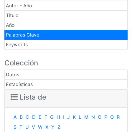
Autor - Año
Título
Año
Palabras Clave
Keywords
Colección
Datos
Estadísticas
Lista de
A
B
C
D
E
F
G
H
I
J
K
L
M
N
O
P
Q
R
S
T
U
V
W
X
Y
Z