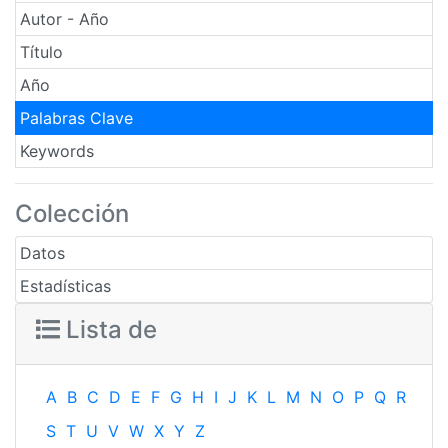
Autor - Año
Título
Año
Palabras Clave
Keywords
Colección
Datos
Estadísticas
Lista de
A
B
C
D
E
F
G
H
I
J
K
L
M
N
O
P
Q
R
S
T
U
V
W
X
Y
Z