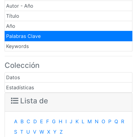
Autor - Año
Título
Año
Palabras Clave
Keywords
Colección
Datos
Estadísticas
Lista de
A
B
C
D
E
F
G
H
I
J
K
L
M
N
O
P
Q
R
S
T
U
V
W
X
Y
Z