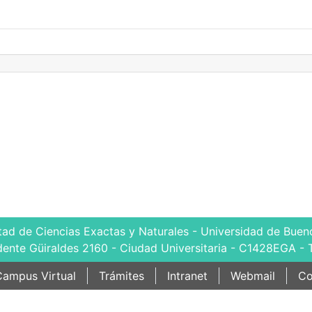
tad de Ciencias Exactas y Naturales - Universidad de Bueno
dente Güiraldes 2160 - Ciudad Universitaria - C1428EGA - 
ampus Virtual
Trámites
Intranet
Webmail
Co