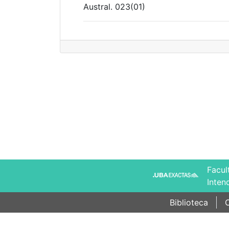
Austral. 023(01)
Facul
Inten
Biblioteca
C