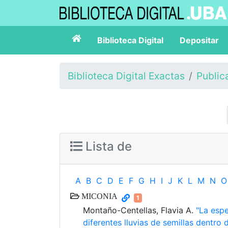
Biblioteca Digital
Depositar
Biblioteca Digital Exactas
Public
Lista de
A
B
C
D
E
F
G
H
I
J
K
L
M
N
O
MICONIA
1
Montaño-Centellas, Flavia A.
"La espe
diferentes lluvias de semillas dentro 