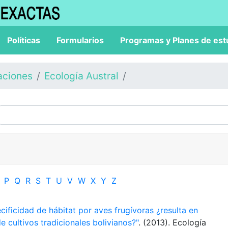
Políticas
Formularios
Programas y Planes de est
aciones
Ecología Austral
P
Q
R
S
T
U
V
W
X
Y
Z
cificidad de hábitat por aves frugívoras ¿resulta en
de cultivos tradicionales bolivianos?"
. (2013). Ecología