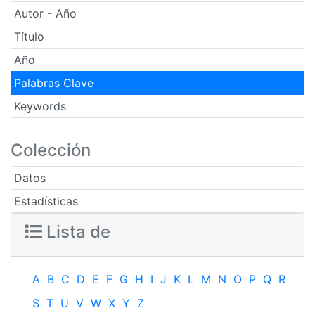
Autor - Año
Título
Año
Palabras Clave
Keywords
Colección
Datos
Estadísticas
Lista de
A
B
C
D
E
F
G
H
I
J
K
L
M
N
O
P
Q
R
S
T
U
V
W
X
Y
Z