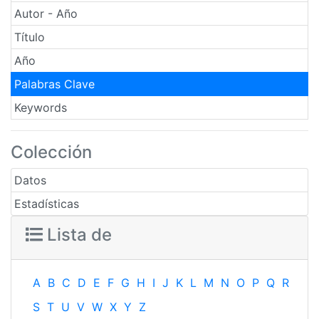
Autor - Año
Título
Año
Palabras Clave
Keywords
Colección
Datos
Estadísticas
Lista de
A
B
C
D
E
F
G
H
I
J
K
L
M
N
O
P
Q
R
S
T
U
V
W
X
Y
Z