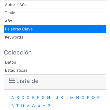
Autor - Año
Título
Año
Palabras Clave
Keywords
Colección
Datos
Estadísticas
Lista de
A
B
C
D
E
F
G
H
I
J
K
L
M
N
O
P
Q
R
S
T
U
V
W
X
Y
Z