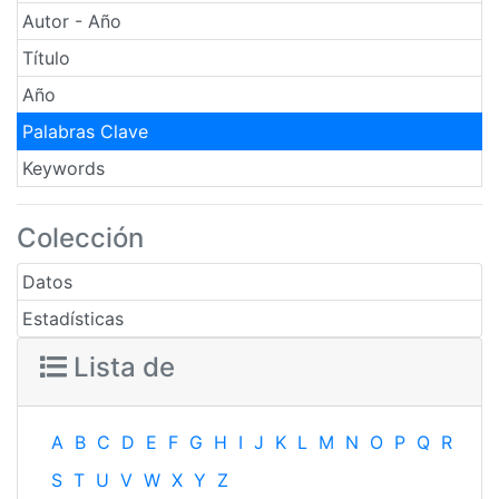
Autor - Año
Título
Año
Palabras Clave
Keywords
Colección
Datos
Estadísticas
Lista de
A
B
C
D
E
F
G
H
I
J
K
L
M
N
O
P
Q
R
S
T
U
V
W
X
Y
Z