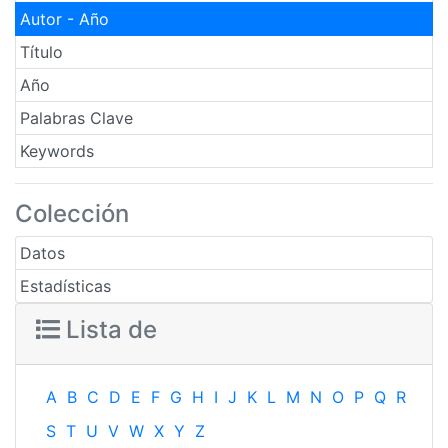
Autor - Año
Título
Año
Palabras Clave
Keywords
Colección
Datos
Estadísticas
Lista de
A
B
C
D
E
F
G
H
I
J
K
L
M
N
O
P
Q
R
S
T
U
V
W
X
Y
Z