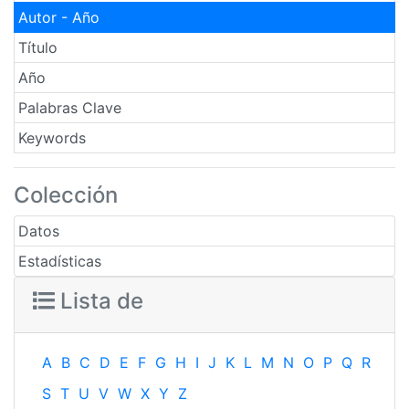
Autor - Año
Título
Año
Palabras Clave
Keywords
Colección
Datos
Estadísticas
Lista de
A
B
C
D
E
F
G
H
I
J
K
L
M
N
O
P
Q
R
S
T
U
V
W
X
Y
Z