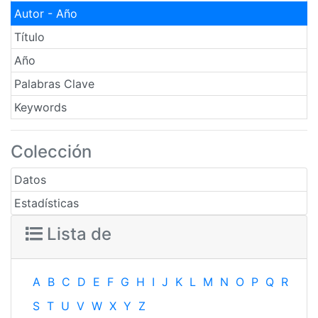
Autor - Año
Título
Año
Palabras Clave
Keywords
Colección
Datos
Estadísticas
Lista de
A
B
C
D
E
F
G
H
I
J
K
L
M
N
O
P
Q
R
S
T
U
V
W
X
Y
Z