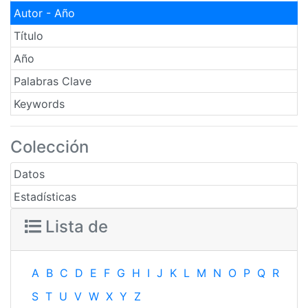
Autor - Año
Título
Año
Palabras Clave
Keywords
Colección
Datos
Estadísticas
Lista de
A
B
C
D
E
F
G
H
I
J
K
L
M
N
O
P
Q
R
S
T
U
V
W
X
Y
Z