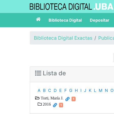
Biblioteca Digital
Depositar
Biblioteca Digital Exactas
Public
Lista de
A
B
C
D
E
F
G
H
I
J
K
L
M
N
O
Torti, María J.
1
2016
1