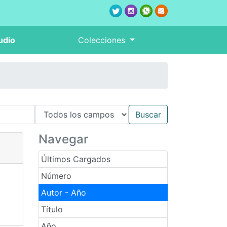
udio
Colecciones
Navegar
Últimos Cargados
Número
Autor - Año
Título
Año