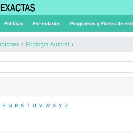
Políticas
Formularios
Programas y Planes de est
aciones
Ecología Austral
P
Q
R
S
T
U
V
W
X
Y
Z