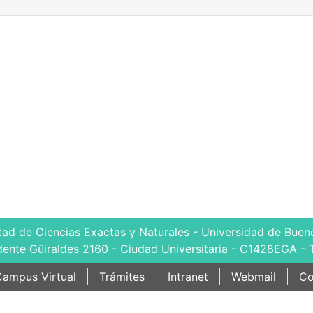
tad de Ciencias Exactas y Naturales - Universidad de Bueno
dente Güiraldes 2160 - Ciudad Universitaria - C1428EGA - 
ampus Virtual
Trámites
Intranet
Webmail
Co