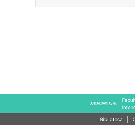
Facul
Inten
Biblioteca
C