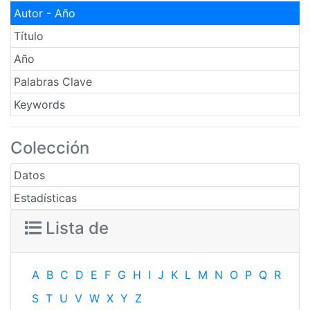
Autor - Año
Título
Año
Palabras Clave
Keywords
Colección
Datos
Estadísticas
Lista de
A
B
C
D
E
F
G
H
I
J
K
L
M
N
O
P
Q
R
S
T
U
V
W
X
Y
Z