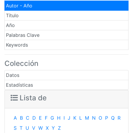
Autor - Año
Título
Año
Palabras Clave
Keywords
Colección
Datos
Estadísticas
Lista de
A
B
C
D
E
F
G
H
I
J
K
L
M
N
O
P
Q
R
S
T
U
V
W
X
Y
Z