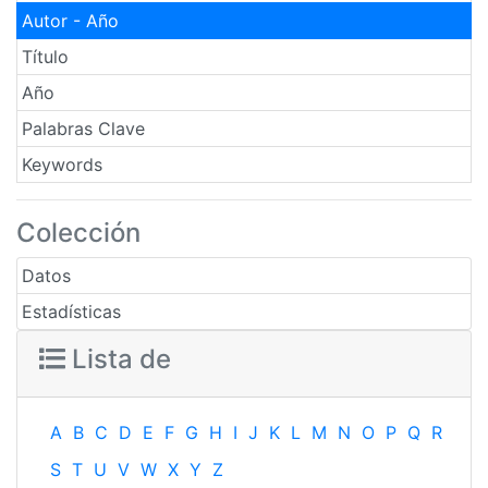
Autor - Año
Título
Año
Palabras Clave
Keywords
Colección
Datos
Estadísticas
Lista de
A
B
C
D
E
F
G
H
I
J
K
L
M
N
O
P
Q
R
S
T
U
V
W
X
Y
Z