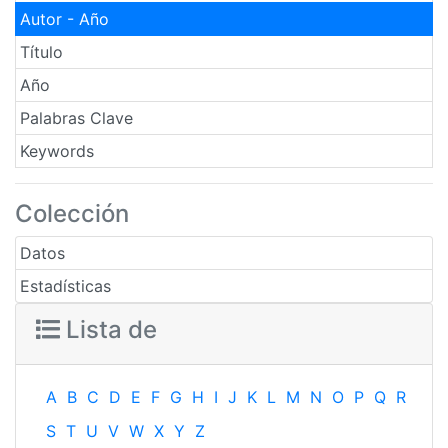
Autor - Año
Título
Año
Palabras Clave
Keywords
Colección
Datos
Estadísticas
Lista de
A
B
C
D
E
F
G
H
I
J
K
L
M
N
O
P
Q
R
S
T
U
V
W
X
Y
Z