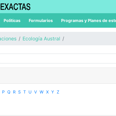
Políticas
Formularios
Programas y Planes de est
aciones
Ecología Austral
P
Q
R
S
T
U
V
W
X
Y
Z