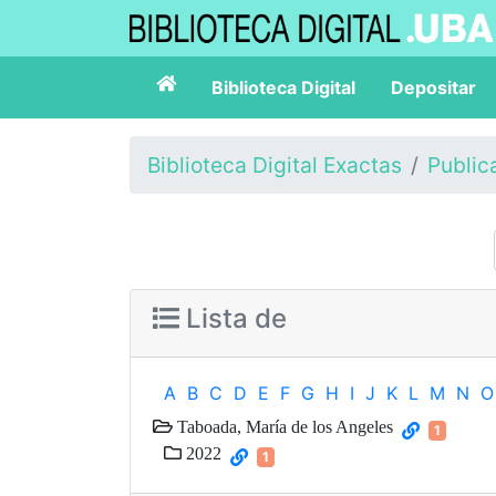
Biblioteca Digital
Depositar
Biblioteca Digital Exactas
Public
Lista de
A
B
C
D
E
F
G
H
I
J
K
L
M
N
O
Taboada, María de los Angeles
1
2022
1