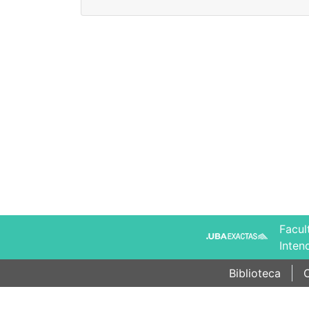
Facul
Inten
Biblioteca
C