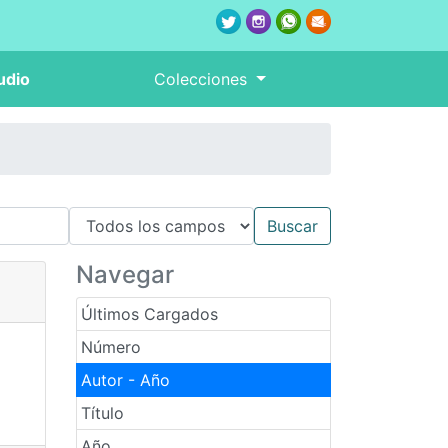
udio
Colecciones
Navegar
Últimos Cargados
Número
Autor - Año
Título
Año