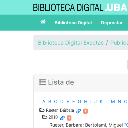
Biblioteca Digital
Depositar
Biblioteca Digital Exactas
Public
Lista de
A
B
C
D
E
F
G
H
I
J
K
L
M
N
O
Rueter, Bárbara
1
2010
1
Rueter, Bárbara; Bertolami, Miguel
"