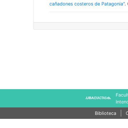
cañadones costeros de Patagonia"
.
Facul
Inten
Biblioteca
C