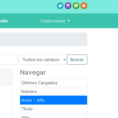
udio
Colecciones
Navegar
Últimos Cargados
Número
Autor - Año
Título
Año