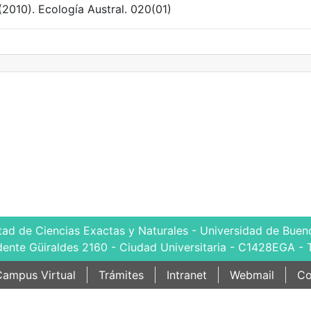
 (2010). Ecología Austral. 020(01)
tad de Ciencias Exactas y Naturales - Universidad de Bueno
dente Güiraldes 2160 - Ciudad Universitaria - C1428EGA - 
ampus Virtual
Trámites
Intranet
Webmail
Co