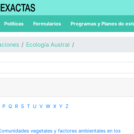
Políticas
Formularios
Programas y Planes de est
aciones
Ecología Austral
P
Q
R
S
T
U
V
W
X
Y
Z
Comunidades vegetales y factores ambientales en los