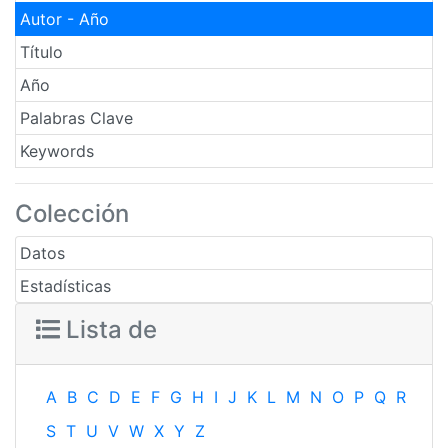
Autor - Año
Título
Año
Palabras Clave
Keywords
Colección
Datos
Estadísticas
Lista de
A
B
C
D
E
F
G
H
I
J
K
L
M
N
O
P
Q
R
S
T
U
V
W
X
Y
Z