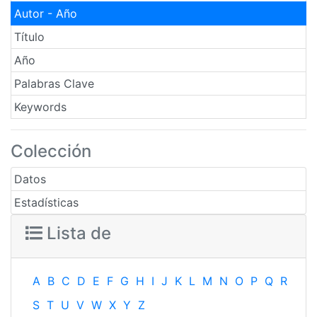
Autor - Año
Título
Año
Palabras Clave
Keywords
Colección
Datos
Estadísticas
Lista de
A
B
C
D
E
F
G
H
I
J
K
L
M
N
O
P
Q
R
S
T
U
V
W
X
Y
Z