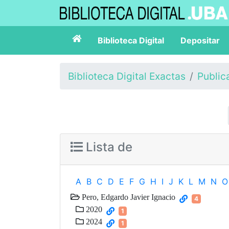
Biblioteca Digital
Depositar
Biblioteca Digital Exactas
Public
Lista de
A
B
C
D
E
F
G
H
I
J
K
L
M
N
O
Pero, Edgardo Javier Ignacio
4
2020
1
2024
1