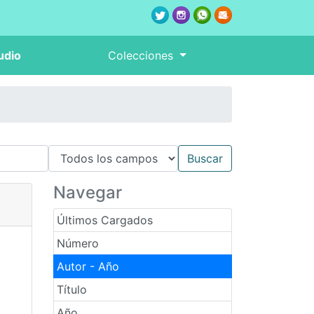
udio
Colecciones
Navegar
Últimos Cargados
Número
Autor - Año
Título
Año