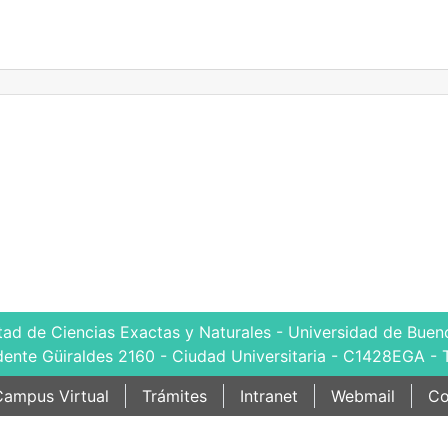
tad de Ciencias Exactas y Naturales - Universidad de Bueno
dente Güiraldes 2160 - Ciudad Universitaria - C1428EGA - 
ampus Virtual
Trámites
Intranet
Webmail
Co