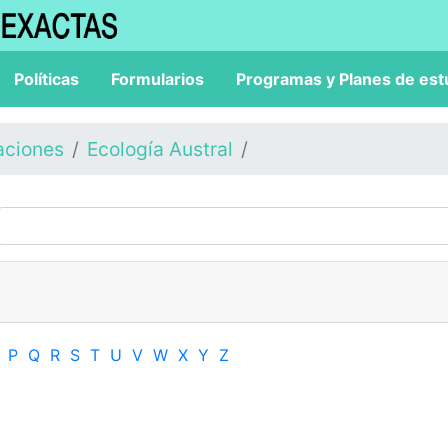
Políticas
Formularios
Programas y Planes de est
aciones
Ecología Austral
P
Q
R
S
T
U
V
W
X
Y
Z