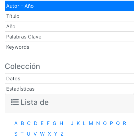
Autor - Año
Título
Año
Palabras Clave
Keywords
Colección
Datos
Estadísticas
Lista de
A
B
C
D
E
F
G
H
I
J
K
L
M
N
O
P
Q
R
S
T
U
V
W
X
Y
Z