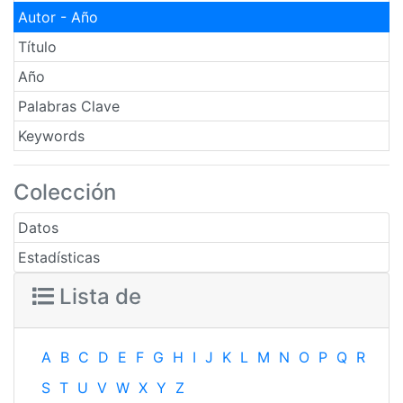
Autor - Año
Título
Año
Palabras Clave
Keywords
Colección
Datos
Estadísticas
Lista de
A
B
C
D
E
F
G
H
I
J
K
L
M
N
O
P
Q
R
S
T
U
V
W
X
Y
Z