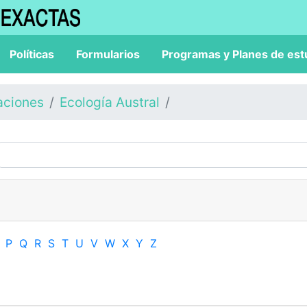
Políticas
Formularios
Programas y Planes de est
aciones
Ecología Austral
P
Q
R
S
T
U
V
W
X
Y
Z