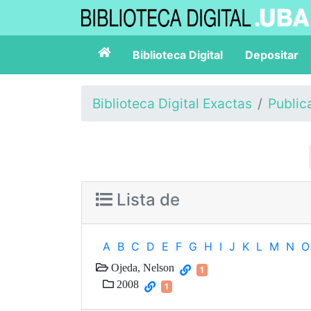
Biblioteca Digital
Depositar
Biblioteca Digital Exactas
Public
Lista de
A
B
C
D
E
F
G
H
I
J
K
L
M
N
O
Ojeda, Nelson
1
2008
1