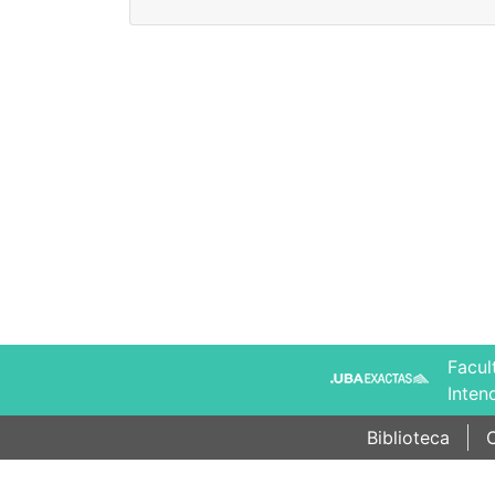
Facul
Inten
Biblioteca
C