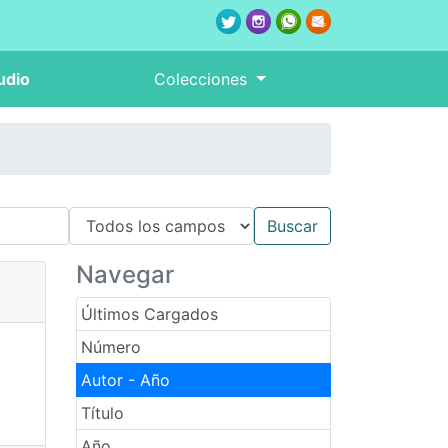
udio
Colecciones
Navegar
Últimos Cargados
Número
Autor - Año
Título
Año