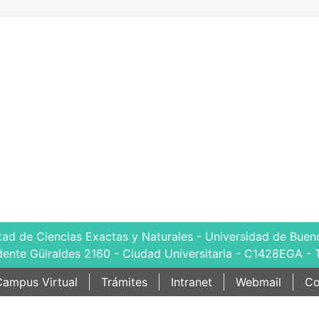
tad de Ciencias Exactas y Naturales - Universidad de Bueno
dente Güiraldes 2160 - Ciudad Universitaria - C1428EGA - 
ampus Virtual
Trámites
Intranet
Webmail
Co