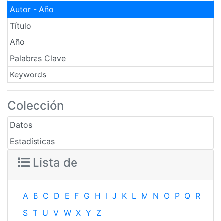
Autor - Año
Título
Año
Palabras Clave
Keywords
Colección
Datos
Estadísticas
Lista de
A
B
C
D
E
F
G
H
I
J
K
L
M
N
O
P
Q
R
S
T
U
V
W
X
Y
Z