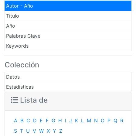
Autor - Año
Título
Año
Palabras Clave
Keywords
Colección
Datos
Estadísticas
Lista de
A
B
C
D
E
F
G
H
I
J
K
L
M
N
O
P
Q
R
S
T
U
V
W
X
Y
Z