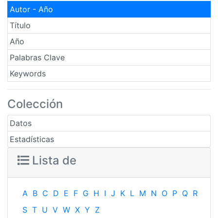
Autor - Año
Título
Año
Palabras Clave
Keywords
Colección
Datos
Estadísticas
Lista de
A
B
C
D
E
F
G
H
I
J
K
L
M
N
O
P
Q
R
S
T
U
V
W
X
Y
Z