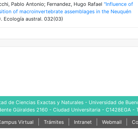
acchi, Pablo Antonio; Fernandez, Hugo Rafael
"Influence of
osition of macroinvertebrate assemblages in the Neuquén
). Ecología austral. 032(03)
tad de Ciencias Exactas y Naturales - Universidad de Bueno
dente Güiraldes 2160 - Ciudad Universitaria - C1428EGA - 
ampus Virtual
Trámites
Intranet
Webmail
Co