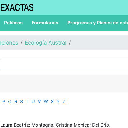
Políticas
Formularios
Programas y Planes de est
aciones
Ecología Austral
P
Q
R
S
T
U
V
W
X
Y
Z
 Laura Beatriz; Montagna, Cristina Mónica; Del Brio,