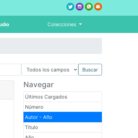
udio
Colecciones
Navegar
Últimos Cargados
Número
Autor - Año
Título
Año