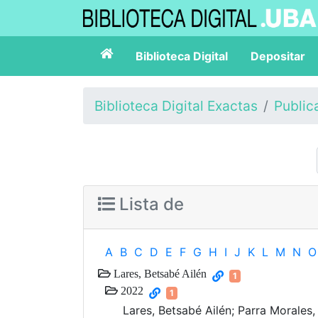
Biblioteca Digital
Depositar
Biblioteca Digital Exactas
Public
Lista de
A
B
C
D
E
F
G
H
I
J
K
L
M
N
O
Lares, Betsabé Ailén
1
2022
1
Lares, Betsabé Ailén; Parra Morales,