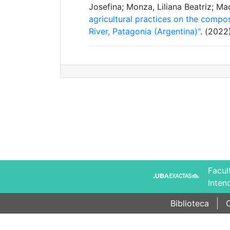
Josefina; Monza, Liliana Beatriz; M
agricultural practices on the comp
River, Patagonia (Argentina)"
. (2022
Facul
Inten
Biblioteca
C