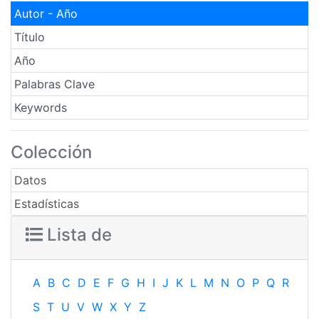
Autor - Año
Título
Año
Palabras Clave
Keywords
Colección
Datos
Estadísticas
Lista de
A
B
C
D
E
F
G
H
I
J
K
L
M
N
O
P
Q
R
S
T
U
V
W
X
Y
Z