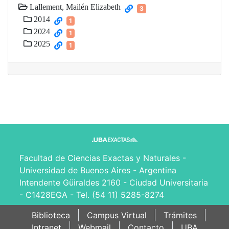
Lallement, Mailén Elizabeth
3
2014
1
2024
1
2025
1
Facultad de Ciencias Exactas y Naturales -
Universidad de Buenos Aires - Argentina
Intendente Güiraldes 2160 - Ciudad Universitaria
- C1428EGA - Tel. (54 11) 5285-8274
Biblioteca
Campus Virtual
Trámites
Intranet
Webmail
Contacto
UBA