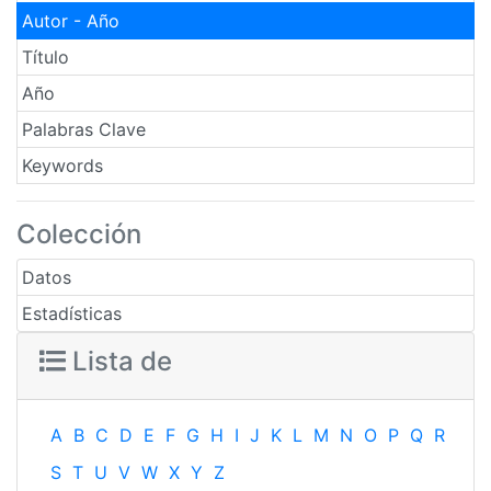
Autor - Año
Título
Año
Palabras Clave
Keywords
Colección
Datos
Estadísticas
Lista de
A
B
C
D
E
F
G
H
I
J
K
L
M
N
O
P
Q
R
S
T
U
V
W
X
Y
Z