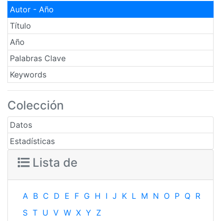
Autor - Año
Título
Año
Palabras Clave
Keywords
Colección
Datos
Estadísticas
Lista de
A
B
C
D
E
F
G
H
I
J
K
L
M
N
O
P
Q
R
S
T
U
V
W
X
Y
Z