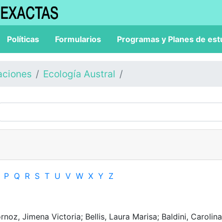
Políticas
Formularios
Programas y Planes de est
aciones
Ecología Austral
P
Q
R
S
T
U
V
W
X
Y
Z
noz, Jimena Victoria; Bellis, Laura Marisa; Baldini, Carolina