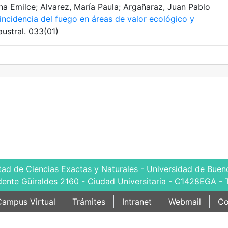
una Emilce; Alvarez, María Paula; Argañaraz, Juan Pablo
ncidencia del fuego en áreas de valor ecológico y
austral. 033(01)
tad de Ciencias Exactas y Naturales - Universidad de Bueno
dente Güiraldes 2160 - Ciudad Universitaria - C1428EGA - 
ampus Virtual
Trámites
Intranet
Webmail
Co