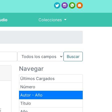
udio
Colecciones
Navegar
Últimos Cargados
Número
Autor - Año
Título
;
Año