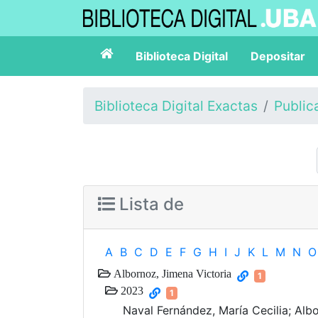
Biblioteca Digital
Depositar
Biblioteca Digital Exactas
Public
Lista de
A
B
C
D
E
F
G
H
I
J
K
L
M
N
O
Albornoz, Jimena Victoria
1
2023
1
Naval Fernández, María Cecilia; Albor