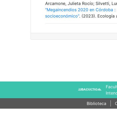
Arcamone, Julieta Rocío; Silvetti, L
"Megaincendios 2020 en Córdoba : i
socioeconómico"
. (2023). Ecología 
Facul
Inten
Biblioteca
C