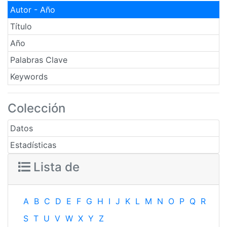
Autor - Año
Título
Año
Palabras Clave
Keywords
Colección
Datos
Estadísticas
Lista de
A
B
C
D
E
F
G
H
I
J
K
L
M
N
O
P
Q
R
S
T
U
V
W
X
Y
Z