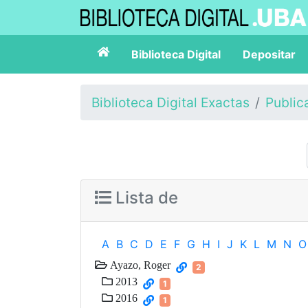
Biblioteca Digital
Depositar
Biblioteca Digital Exactas
Public
Lista de
A
B
C
D
E
F
G
H
I
J
K
L
M
N
O
Ayazo, Roger
2
2013
1
2016
1