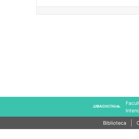
Facul
Inten
Biblioteca
C