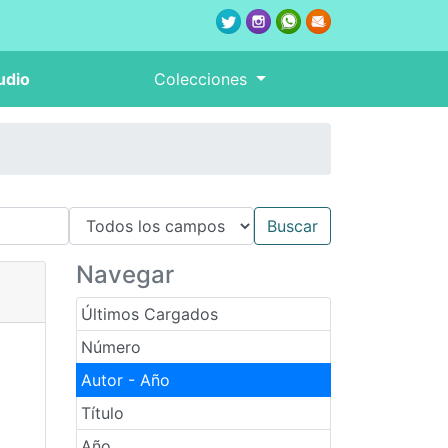
udio
Colecciones
Navegar
Últimos Cargados
Número
Autor - Año
Título
Año