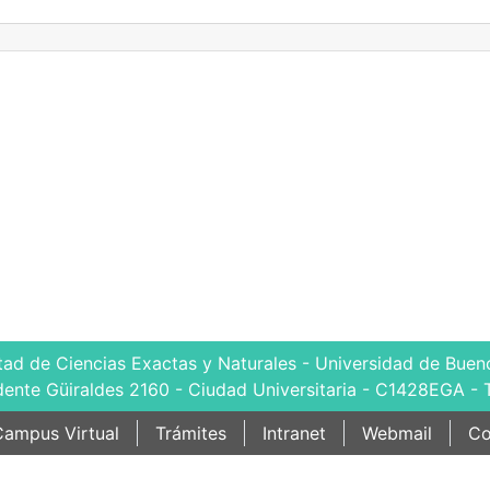
tad de Ciencias Exactas y Naturales - Universidad de Bueno
dente Güiraldes 2160 - Ciudad Universitaria - C1428EGA - 
ampus Virtual
Trámites
Intranet
Webmail
Co