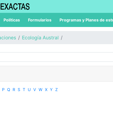
Políticas
Formularios
Programas y Planes de est
aciones
Ecología Austral
P
Q
R
S
T
U
V
W
X
Y
Z